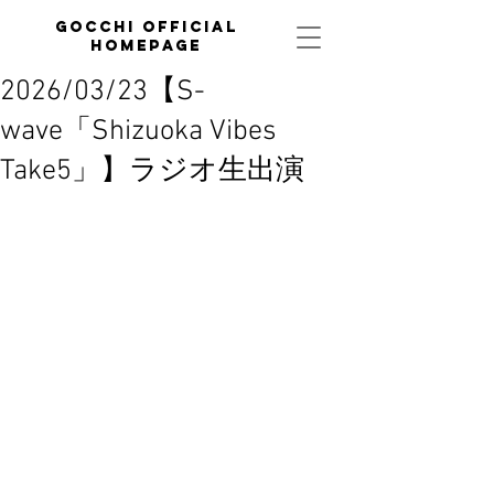
GOCCHI official
homepage
2026/03/23【S-
wave「Shizuoka Vibes
Take5」】ラジオ生出演